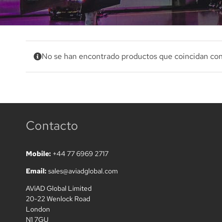
No se han encontrado productos que coincidan con 
Contacto
Mobile:
+44 77 6969 2717
Email:
sales@aviadglobal.com
AViAD Global Limited
20-22 Wenlock Road
London
N1 7GU