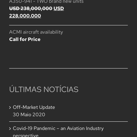
A350-941 - TWO brand new units
O
USD
238,000,000
USD
O
preço
228,000,000
preço
original
atual
era:
ACMI aircraft availability
é:
USD
Call for Price
USD
238,000,000.
228,000,000.
ÚLTIMAS NOTÍCIAS
Off-Market Update
30 Maio 2020
Covid-19 Pandemic – an Aviation Industry
perspective