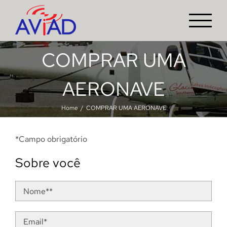
Skip
to
content
COMPRAR UMA
AERONAVE
Home
COMPRAR UMA AERONAVE
*Campo obrigatório
Sobre você